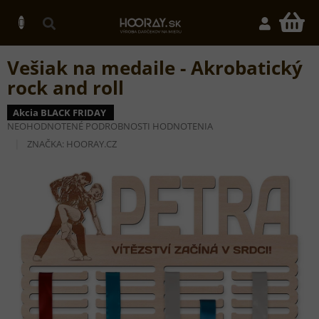
Prejsť
na
N
obsah
K
Vešiak na medaile - Akrobatický
rock and roll
Akcia BLACK FRIDAY
PRIEMERNÉ
NEOHODNOTENÉ
PODROBNOSTI HODNOTENIA
HODNOTENIE
ZNAČKA:
HOORAY.CZ
PRODUKTU
JE
0,0
Z
5
HVIEZDIČIEK.