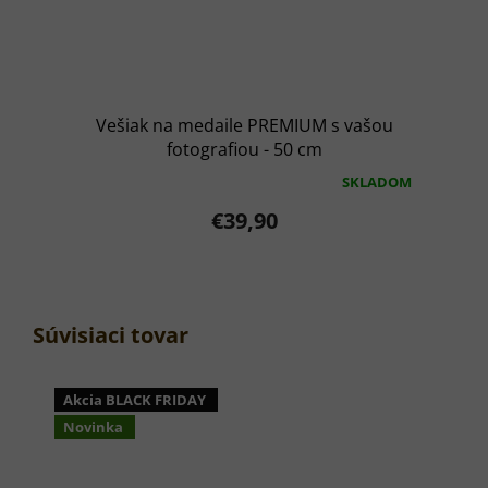
Vešiak na medaile PREMIUM s vašou
fotografiou - 50 cm
SKLADOM
Priemerné
hodnotenie
€39,90
produktu
je
5,0
z
5
hviezdičiek.
Súvisiaci tovar
Akcia BLACK FRIDAY
Novinka