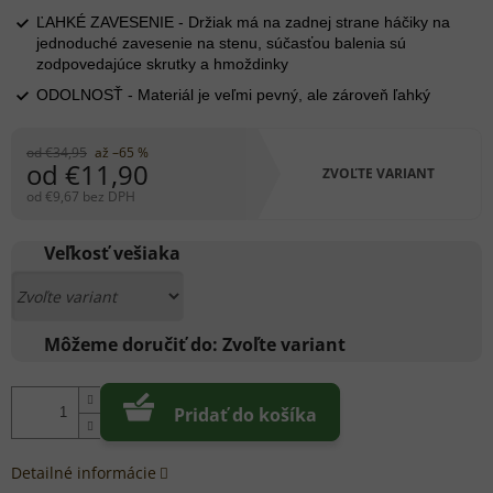
ĽAHKÉ ZAVESENIE - Držiak má na zadnej strane háčiky na
jednoduché zavesenie na stenu, súčasťou balenia sú
zodpovedajúce skrutky a hmoždinky
ODOLNOSŤ - Materiál je veľmi pevný, ale zároveň ľahký
od €34,95
až –65 %
od
€11,90
ZVOĽTE VARIANT
od
€9,67
bez DPH
Jednotková
cena:
Veľkosť vešiaka
Môžeme doručiť do:
Zvoľte variant
Pridať do košíka
Detailné informácie