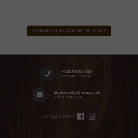
ZOBRAZIŤ VŠETKY SÚVISIACE PRODUKTY
Z
á
p
+420 731 301 301
ä
PRACOVNÉ DNI 8 - 15H
t
i
objednavky@hooray.sk
e
ODPOVEDÁME DO 24H
SLEDUJTE NÁS: