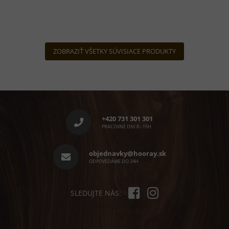
ZOBRAZIŤ VŠETKY SÚVISIACE PRODUKTY
Z
á
p
+420 731 301 301
ä
PRACOVNÉ DNI 8 - 15H
t
i
objednavky@hooray.sk
e
ODPOVEDÁME DO 24H
SLEDUJTE NÁS: