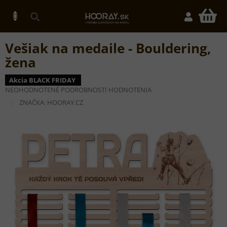
Prejsť
na
N
obsah
K
Vešiak na medaile - Bouldering,
žena
Akcia BLACK FRIDAY
PRIEMERNÉ
NEOHODNOTENÉ
PODROBNOSTI HODNOTENIA
HODNOTENIE
ZNAČKA:
HOORAY.CZ
PRODUKTU
JE
0,0
Z
5
HVIEZDIČIEK.