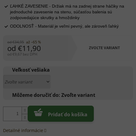
ĽAHKÉ ZAVESENIE - Držiak má na zadnej strane háčiky na
jednoduché zavesenie na stenu, súčasťou balenia sú
zodpovedajúce skrutky a hmoždinky
ODOLNOSŤ - Materiál je veľmi pevný, ale zároveň ľahký
od €34,95
až –65 %
od
€11,90
ZVOĽTE VARIANT
od
€9,67
bez DPH
Jednotková
cena:
Veľkosť vešiaka
Môžeme doručiť do:
Zvoľte variant
Pridať do košíka
Detailné informácie