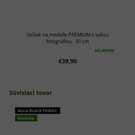
Vešiak na medaile PREMIUM s vašou
fotografiou - 50 cm
SKLADOM
Priemerné
hodnotenie
€39,90
produktu
je
5,0
z
5
hviezdičiek.
Súvisiaci tovar
Akcia BLACK FRIDAY
Novinka