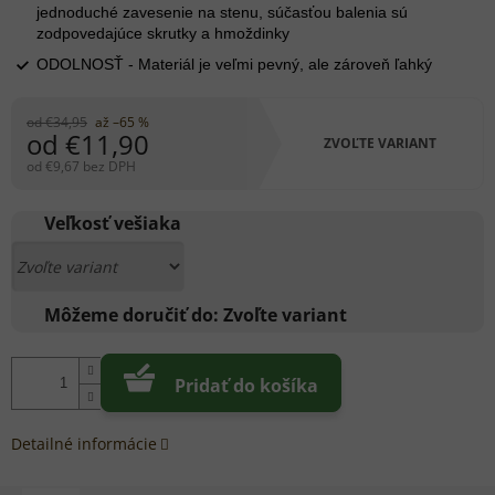
jednoduché zavesenie na stenu, súčasťou balenia sú
zodpovedajúce skrutky a hmoždinky
ODOLNOSŤ - Materiál je veľmi pevný, ale zároveň ľahký
od €34,95
až –65 %
od
€11,90
ZVOĽTE VARIANT
od
€9,67
bez DPH
Jednotková
cena:
Veľkosť vešiaka
Môžeme doručiť do:
Zvoľte variant
Pridať do košíka
Detailné informácie