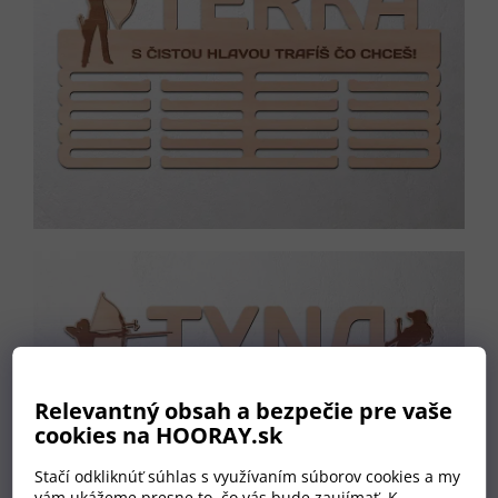
Relevantný obsah a bezpečie pre vaše
cookies na HOORAY.sk
Stačí odkliknúť súhlas s využívaním súborov cookies a my
vám ukážeme presne to, čo vás bude zaujímať. K