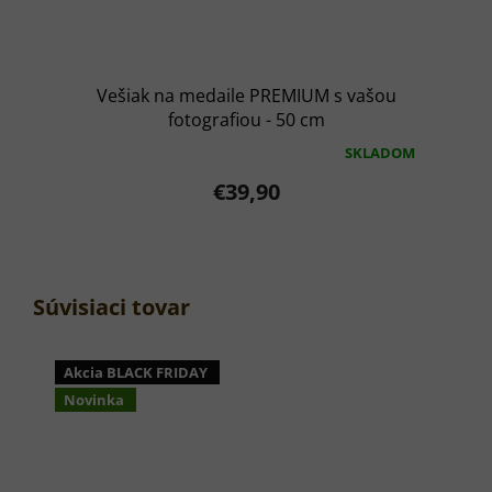
Vešiak na medaile PREMIUM s vašou
fotografiou - 50 cm
SKLADOM
Priemerné
hodnotenie
€39,90
produktu
je
5,0
z
5
hviezdičiek.
Súvisiaci tovar
Akcia BLACK FRIDAY
Novinka