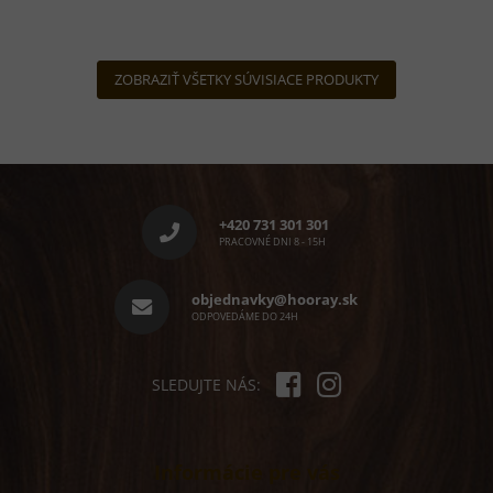
ZOBRAZIŤ VŠETKY SÚVISIACE PRODUKTY
Z
á
p
+420 731 301 301
ä
PRACOVNÉ DNI 8 - 15H
t
i
objednavky@hooray.sk
e
ODPOVEDÁME DO 24H
SLEDUJTE NÁS:
Informácie pre vás