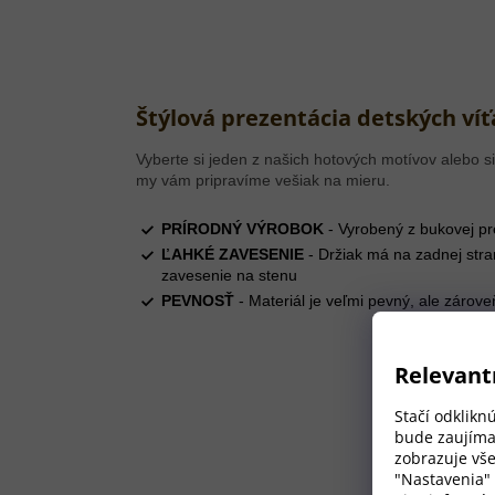
Štýlová prezentácia detských víť
Vyberte si jeden z našich hotových motívov alebo si
my vám pripravíme vešiak na mieru.
PRÍRODNÝ VÝROBOK
- Vyrobený z bukovej pr
ĽAHKÉ ZAVESENIE
- Držiak má na zadnej str
zavesenie na stenu
PEVNOSŤ
- Materiál je veľmi pevný, ale zárove
Relevant
Stačí odklikn
bude zaujíma
zobrazuje vše
"Nastavenia"