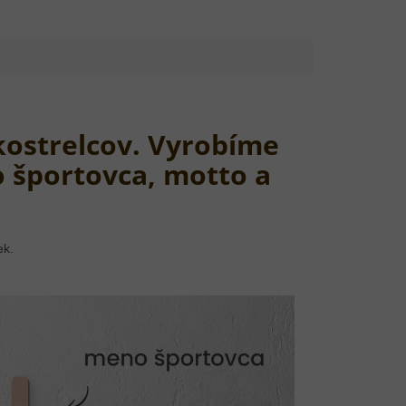
ukostrelcov. Vyrobíme
 športovca, motto a
ek.