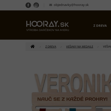
Prejsť
objednavky@hooray.sk
na
obsah
Z DREVA
DOMOV
Z DREVA
VEŠIAKY NA MEDAILE
VEŠIA