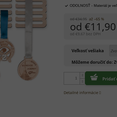
ODOLNOSŤ - Materiál je veľ
od €34,95
až –65 %
od
€11,90
od
€9,67
bez DPH
Jednotková
cena:
Veľkosť vešiaka
Môžeme doručiť do:
Z
Pridať
Detailné informácie