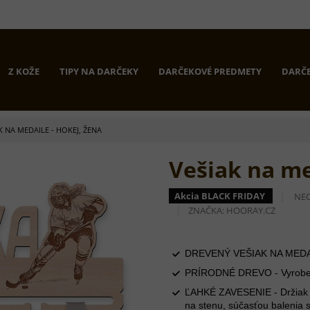
Z KOŽE
TIPY NA DARČEKY
DARČEKOVÉ PREDMETY
DARČE
K NA MEDAILE - HOKEJ, ŽENA
Vešiak na me
PRI
Akcia BLACK FRIDAY
NE
HO
ZNAČKA:
HOORAY.CZ
PR
JE
0,0
Z
DREVENÝ VEŠIAK NA MEDAIL
5
PRÍRODNÉ DREVO - Vyrobené 
HVI
ĽAHKÉ ZAVESENIE - Držiak m
na stenu, súčasťou balenia