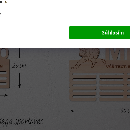
ií
tu
.
e
Súhlasím