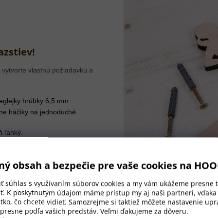
azstiev!
 vytvorte vlastnú požiadavku a
eglejky hrúbky 6,5 mm
ane háčiky na jednoduché
ň ľahký.
ný obsah a bezpečie pre vaše cookies na HO
úť súhlas s využívaním súborov cookies a my vám ukážeme presne t
ť. K poskytnutým údajom máme prístup my aj naši partneri, vďak
tko, čo chcete vidieť. Samozrejme si taktiež môžete nastavenie upra
 presne podľa vašich predstáv. Veľmi ďakujeme za dôveru.