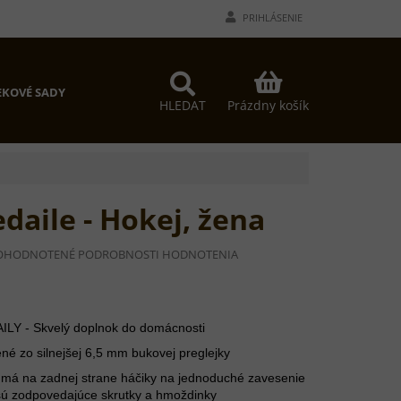
PRIHLÁSENIE
NÁKUPNÝ
KOVÉ SADY
KOŠÍK
Prázdny košík
HLEDAT
daile - Hokej, žena
EMERNÉ
OHODNOTENÉ
PODROBNOSTI HODNOTENIA
DNOTENIE
ODUKTU
Y - Skvelý doplnok do domácnosti
zo silnejšej 6,5 mm bukovej preglejky
EZDIČIEK.
á na zadnej strane háčiky na jednoduché zavesenie
 sú zodpovedajúce skrutky a hmoždinky