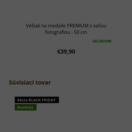
Vešiak na medaile PREMIUM s vašou
fotografiou - 50 cm
SKLADOM
Priemerné
hodnotenie
€39,90
produktu
je
5,0
z
5
hviezdičiek.
Súvisiaci tovar
Akcia BLACK FRIDAY
Novinka