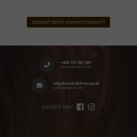
ZOBRAZIŤ VŠETKY SÚVISIACE PRODUKTY
Z
á
p
+420 731 301 301
ä
PRACOVNÉ DNI 8 - 15H
t
i
objednavky@hooray.sk
e
ODPOVEDÁME DO 24H
SLEDUJTE NÁS:
Informácie pre vás