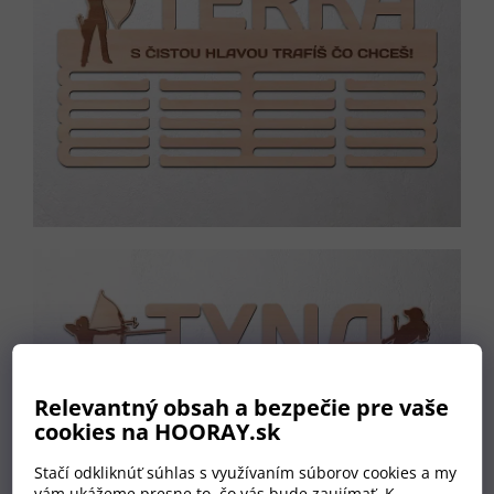
Relevantný obsah a bezpečie pre vaše
cookies na HOORAY.sk
Stačí odkliknúť súhlas s využívaním súborov cookies a my
vám ukážeme presne to, čo vás bude zaujímať. K