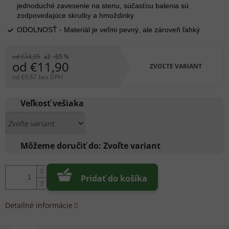
jednoduché zavesenie na stenu, súčasťou balenia sú
zodpovedajúce skrutky a hmoždinky
ODOLNOSŤ - Materiál je veľmi pevný, ale zároveň ľahký
od €34,95
až –65 %
od
€11,90
ZVOĽTE VARIANT
od
€9,67
bez DPH
Jednotková
cena:
Veľkosť vešiaka
Môžeme doručiť do:
Zvoľte variant
Pridať do košíka
Detailné informácie