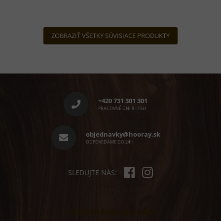
ZOBRAZIŤ VŠETKY SÚVISIACE PRODUKTY
Z
á
p
+420 731 301 301
ä
PRACOVNÉ DNI 8 - 15H
t
i
objednavky@hooray.sk
e
ODPOVEDÁME DO 24H
SLEDUJTE NÁS:
Informácie pre vás