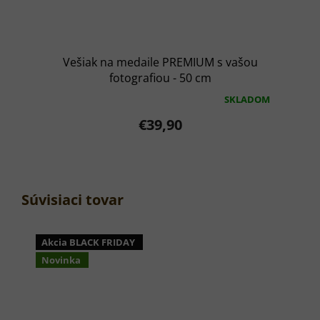
Vešiak na medaile PREMIUM s vašou
fotografiou - 50 cm
SKLADOM
Priemerné
hodnotenie
€39,90
produktu
je
5,0
z
5
hviezdičiek.
Súvisiaci tovar
Akcia BLACK FRIDAY
Novinka