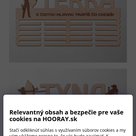
Relevantný obsah a bezpečie pre vaše
cookies na HOORAY.sk
Stačí odkliknúť súhlas s využívaním súborov cookies a my
vám ukážeme presne to, čo vás bude zaujímať. K