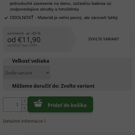
jednoduché zavesenie na stenu, súčasťou balenia sú
zodpovedajúce skrutky a hmoždinky
ODOLNOSŤ - Materiál je veľmi pevný, ale zároveň ľahký
od €34,95
až –65 %
od
€11,90
ZVOĽTE VARIANT
od
€9,67
bez DPH
Jednotková
cena:
Veľkosť vešiaka
Môžeme doručiť do:
Zvoľte variant
Pridať do košíka
Detailné informácie