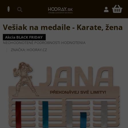
Prejsť
na
N
obsah
K
Vešiak na medaile - Karate, žena
Akcia BLACK FRIDAY
PRIEMERNÉ
NEOHODNOTENÉ
PODROBNOSTI HODNOTENIA
HODNOTENIE
ZNAČKA:
HOORAY.CZ
PRODUKTU
JE
0,0
Z
5
HVIEZDIČIEK.