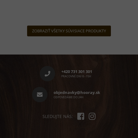
ZOBRAZIŤ VŠETKY SÚVISIACE PRODUKTY
Z
á
p
+420 731 301 301
ä
PRACOVNÉ DNI 8 - 15H
t
i
objednavky@hooray.sk
e
ODPOVEDÁME DO 24H
SLEDUJTE NÁS: