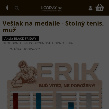
Prejsť
na
N
obsah
K
Vešiak na medaile - Stolný tenis,
muž
Akcia BLACK FRIDAY
PRIEMERNÉ
NEOHODNOTENÉ
PODROBNOSTI HODNOTENIA
HODNOTENIE
ZNAČKA:
HOORAY.CZ
PRODUKTU
JE
0,0
Z
5
HVIEZDIČIEK.