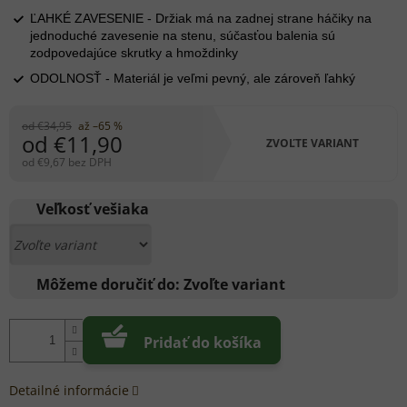
ĽAHKÉ ZAVESENIE - Držiak má na zadnej strane háčiky na
jednoduché zavesenie na stenu, súčasťou balenia sú
zodpovedajúce skrutky a hmoždinky
ODOLNOSŤ - Materiál je veľmi pevný, ale zároveň ľahký
od €34,95
až –65 %
od
€11,90
ZVOĽTE VARIANT
od
€9,67
bez DPH
Jednotková
cena:
Veľkosť vešiaka
Môžeme doručiť do:
Zvoľte variant
Pridať do košíka
Detailné informácie