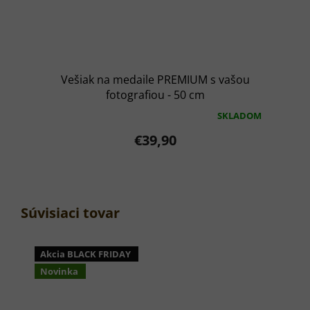
Vešiak na medaile PREMIUM s vašou
fotografiou - 50 cm
SKLADOM
Priemerné
hodnotenie
€39,90
produktu
je
5,0
z
5
hviezdičiek.
Súvisiaci tovar
Akcia BLACK FRIDAY
Novinka