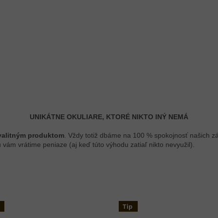
UNIKÁTNE OKULIARE, KTORÉ NIKTO INÝ NEMÁ
valitným produktom
. Vždy totiž dbáme na 100 % spokojnosť našich z
 vám vrátime peniaze (aj keď túto výhodu zatiaľ nikto nevyužil).
Tip