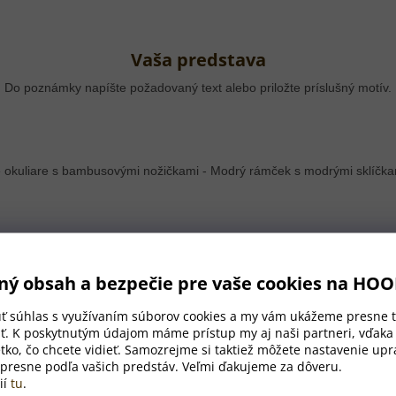
Vaša predstava
Do poznámky napíšte požadovaný text alebo priložte príslušný motív.
Komunikácia s grafikom
ný obsah a bezpečie pre vaše cookies na HO
Ak nám čokoľvek nebude jasné, budeme vás kontaktovať.
úť súhlas s využívaním súborov cookies a my vám ukážeme presne t
ť. K poskytnutým údajom máme prístup my aj naši partneri, vďak
tko, čo chcete vidieť. Samozrejme si taktiež môžete nastavenie upra
 presne podľa vašich predstáv. Veľmi ďakujeme za dôveru.
ií
tu
.