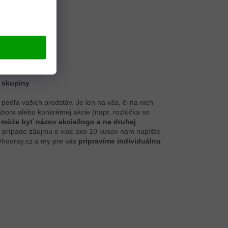
e skupiny
podľa vašich predstáv. Je len na vás, či na nich
ábora alebo konkrétnej akcie (napr. rozlúčka so
 môže byť názov akcie/logo a na druhej
V prípade záujmu o viac ako 10 kusov nám napíšte
@hooray.cz a my pre vás
pripravíme individuálnu