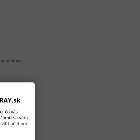
ORAY.sk
o, čo vás
a čomu sa vám
viť tlačidlom