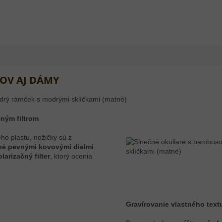
OV AJ DÁMY
čným filtrom
ho plastu, nožičky sú z
ené pevnými kovovými dielmi
.
larizačný filter
, ktorý ocenia
Gravírovanie vlastného te