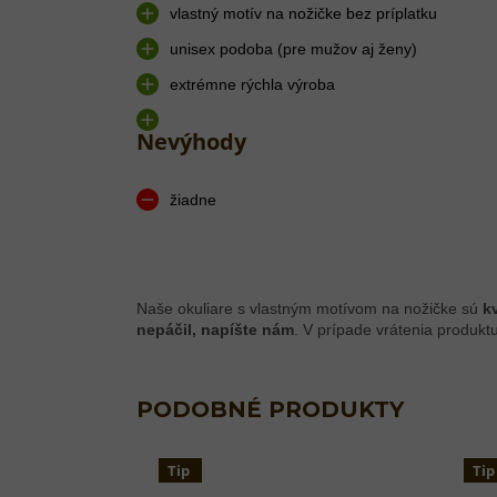
vlastný motív na nožičke bez príplatku
unisex podoba (pre mužov aj ženy)
extrémne rýchla výroba
Nevýhody
žiadne
Naše okuliare s vlastným motívom na nožičke sú
k
nepáčil, napíšte nám
. V prípade vrátenia produktu
Tip
Tip