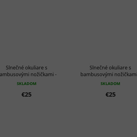
Slnečné okuliare s
Slnečné okuliare s
ambusovými nožičkami -
bambusovými nožičkami
ajový rámček s čajovými
Čajový rámček so vzorm
SKLADOM
SKLADOM
sklíčkami
€25
€25