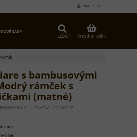
PRIHLÁSENIE
NÁKUPNÝ
KOVÉ SADY
KOŠÍK
Prázdny košík
HLEDAT
(MATNÉ)
liare s bambusovými
 Modrý rámček s
íčkami (matné)
 HODNOTENIA
ZNAČKA:
HOORAY.CZ
 textom
 filter