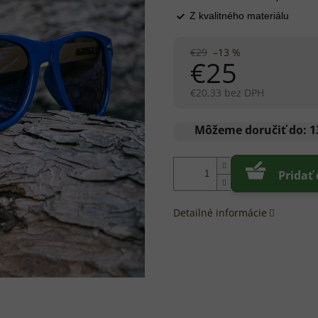
5
HVIEZDIČIEK.
Z kvalitného materiálu
€29
–13 %
€25
€20,33 bez DPH
Jednotková
cena:
Môžeme doručiť do:
1
Pridať
Detailné informácie