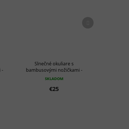
Ďalší
produkt
Slnečné okuliare s
 -
bambusovými nožičkami -
i
Leopardí rámček s čajovými
SKLADOM
sklíčkami
€25