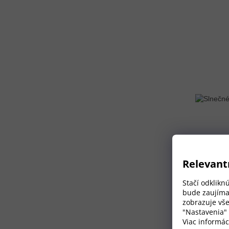
Relevant
Stačí odklikn
bude zaujíma
zobrazuje vše
"Nastavenia"
Viac informác