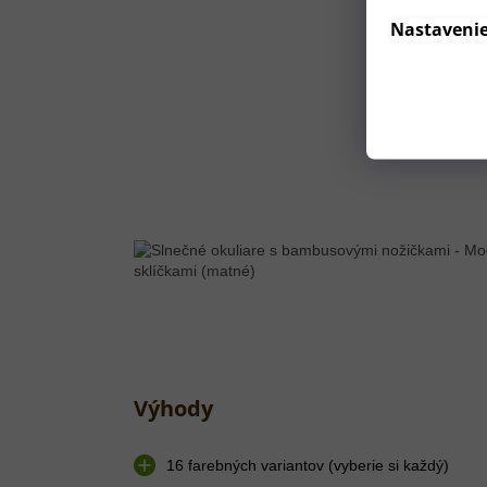
Nastaveni
Výhody
16 farebných variantov (vyberie si každý)