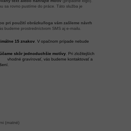
vaný text alebo nahrajte motív
(prípadne logo).
u sa rovno pustíme do práce. Táto služba je
ebo pri použití obrázku/loga vám zašleme návrh
vás budeme prostredníctvom SMS aj e-mailu.
ximálne 15 znakov
. V opačnom prípade nebude
účame skôr jednoduchšie motívy
. Pri zložitejších
o vhodné gravírovať, vás budeme kontaktovať a
šení.