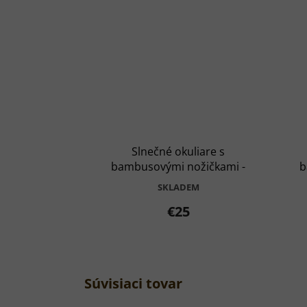
Slnečné okuliare s
bambusovými nožičkami -
b
Čierny rámček so šedými
Č
SKLADEM
sklíčkami
€25
Súvisiaci tovar