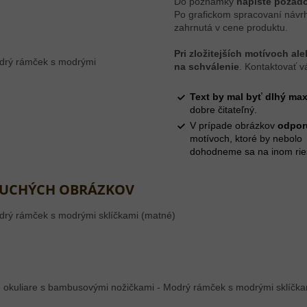
Do poznámky
napíšte požado
Po grafickom spracovaní návrh
zahrnutá v cene produktu.
Pri zložitejších motívoch al
na schválenie
. Kontaktovať 
Text by mal byť dlhý ma
dobre čitateľný.
V prípade obrázkov
odpor
motívoch, ktoré by nebol
dohodneme sa na inom rie
DUCHÝCH OBRÁZKOV